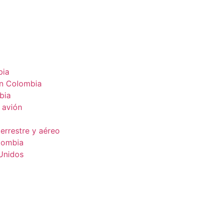
bia
en Colombia
bia
 avión
errestre y aéreo
lombia
Unidos