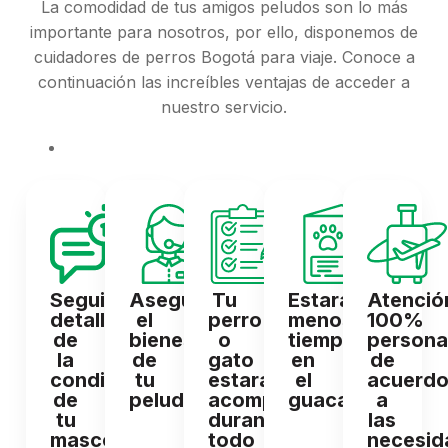
La comodidad de tus amigos peludos son lo más
importante para nosotros, por ello, disponemos de
cuidadores de perros Bogotá para viaje. Conoce a
continuación las increíbles ventajas de acceder a
nuestro servicio.
Seguimiento
Aseguramos
Tu
Estará
Atenció
detallado
el
perro
menos
100%
de
bienestar
o
tiempo
persona
la
de
gato
en
de
condición
tu
estará
el
acuerd
de
peludo.
acompañado
guacal.
a
tu
durante
las
mascota
todo
necesid