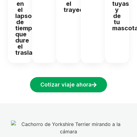
en
el
tuyas
el
trayecto.
y
lapso
de
de
tu
tiempo
mascota
que
dure
el
traslado.
Cotizar viaje ahora